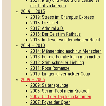
2021: Mary und Mike & die Leiche ist
nicht tot zu kriegen
2019 – 2015
2019: Stress im Champus Express
2018: Die Insel
2017: Admiral a.D.
2016: Der Geist im Rathaus
2015: In dieser wunderschönen Nacht
2014 – 2010
2014: Männer sind auch nur Menschen
2013: Für die Familie kann man nichts
2012: Stirb schneller Liebling
2011: Rosa Romanze
2010: Ein genial verrückter Coup
2009 – 2005
2009: Saitensprünge
2008: Sei im Pool mein Krokodil
2007: Und der Tag kann kommen
2007: Foyer der Oper